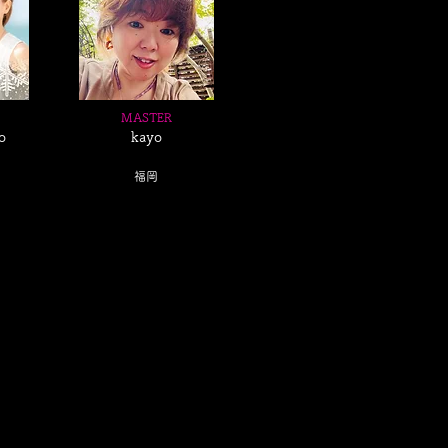
MASTER
o
kayo
福岡