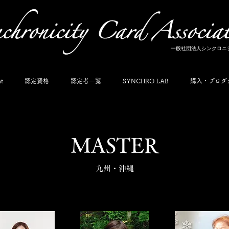
一般社団法人シンクロニ
t
認定資格
認定者一覧
SYNCHRO LAB
購入・プロダ
MASTER
​九州・沖縄