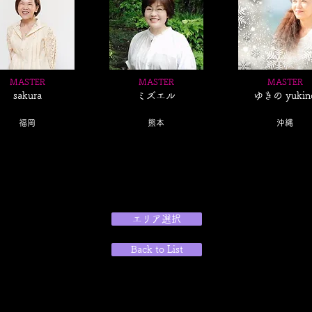
MASTER
MASTER
MASTER
sakura
ミズエル
ゆきの yukin
福岡
熊本
沖縄
エリア選択
Back to List